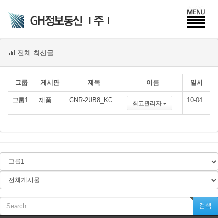
전체 최신글
그룹
게시판
제목
이름
일시
그룹1
제품
GNR-2UB8_KC
10-04
최고관리자
검색